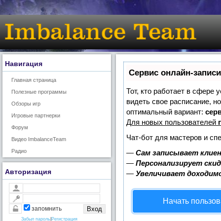
Навигация
Сервис онлайн-записи
Главная страница
Тот, кто работает в сфере 
Полезные программы
видеть свое расписание, н
Обзоры игр
оптимальный вариант:
серв
Игровые партнерки
Для новых пользователей
Форум
Чат-бот для мастеров и сп
Видео ImbalanceTeam
Радио
—
Сам записывает клиен
—
Персонализирует скид
Авторизация
—
Увеличивает доходим
Начать пользов
запомнить
Забыл пароль
|
Регистрация