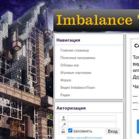
Навигация
С
Главная страница
То
Полезные программы
ви
Обзоры игр
оп
Игровые партнерки
Дл
Форум
Ча
Видео ImbalanceTeam
Радио
—
—
Авторизация
—
запомнить
Забыл пароль
|
Регистрация