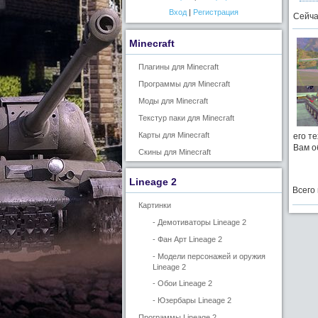
Вход
|
Регистрация
Сейча
Minecraft
Плагины для Minecraft
Программы для Minecraft
Моды для Minecraft
Текстур паки для Minecraft
Карты для Minecraft
его т
Вам о
Скины для Minecraft
Lineage 2
Всего
Картинки
- Демотиваторы Lineage 2
- Фан Арт Lineage 2
- Модели персонажей и оружия
Lineage 2
- Обои Lineage 2
- Юзербары Lineage 2
Программы Lineage 2