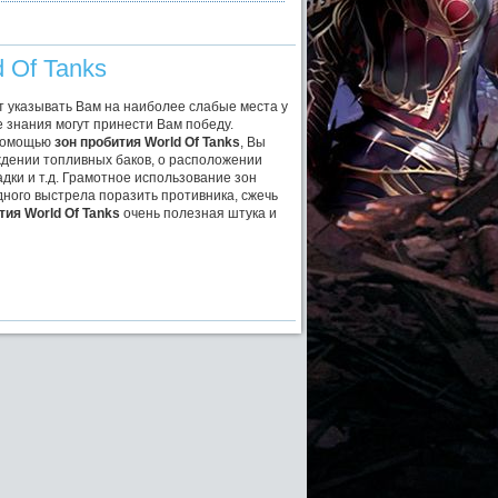
 Of Tanks
ут указывать Вам на наиболее слабые места у
е знания могут принести Вам победу.
 помощью
зон пробития World Of Tanks
, Вы
дении топливных баков, о расположении
дки и т.д. Грамотное использование зон
дного выстрела поразить противника, сжечь
тия World Of Tanks
очень полезная штука и