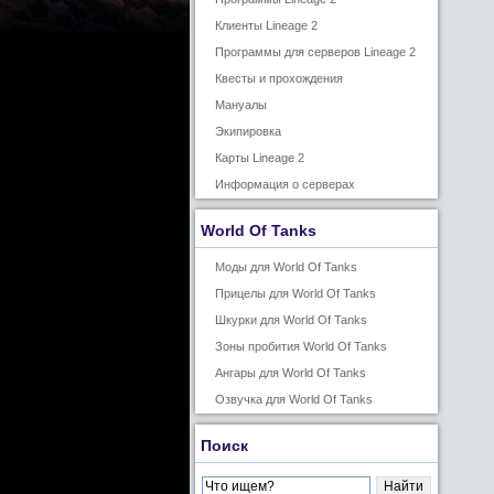
Клиенты Lineage 2
Программы для серверов Lineage 2
Квесты и прохождения
Мануалы
Экипировка
Карты Lineage 2
Информация о серверах
World Of Tanks
Моды для World Of Tanks
Прицелы для World Of Tanks
Шкурки для World Of Tanks
Зоны пробития World Of Tanks
Ангары для World Of Tanks
Озвучка для World Of Tanks
Поиск