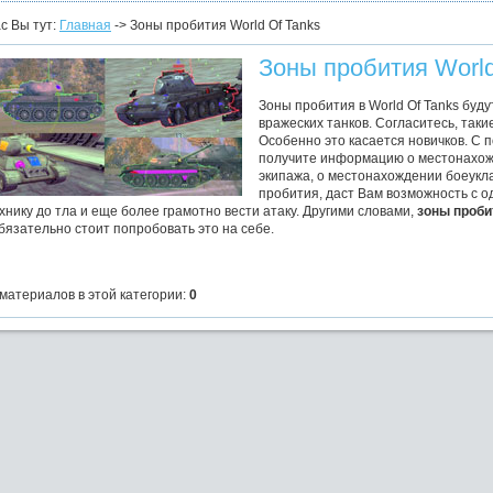
с Вы тут:
Главная
-> Зоны пробития World Of Tanks
Зоны пробития World
Зоны пробития в World Of Tanks буд
вражеских танков. Согласитесь, таки
Особенно это касается новичков. С
получите информацию о местонахож
экипажа, о местонахождении боеукла
пробития, даст Вам возможность с о
ехнику до тла и еще более грамотно вести атаку. Другими словами,
зоны проби
бязательно стоит попробовать это на себе.
 материалов в этой категории:
0