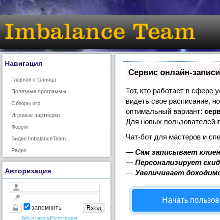
Навигация
Сервис онлайн-записи
Главная страница
Тот, кто работает в сфере 
Полезные программы
видеть свое расписание, н
Обзоры игр
оптимальный вариант:
серв
Игровые партнерки
Для новых пользователей
Форум
Чат-бот для мастеров и сп
Видео ImbalanceTeam
Радио
—
Сам записывает клиен
—
Персонализирует скид
Авторизация
—
Увеличивает доходим
Начать пользов
запомнить
Забыл пароль
|
Регистрация