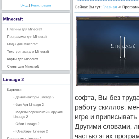
Вход
|
Регистрация
Сейчас Вы тут:
Главная
-> Програм
Minecraft
Плагины для Minecraft
Программы для Minecraft
Моды для Minecraft
Текстур паки для Minecraft
Карты для Minecraft
Скины для Minecraft
Lineage 2
Картинки
софта, Вы без труд
- Демотиваторы Lineage 2
- Фан Арт Lineage 2
работу скиллов, ме
- Модели персонажей и оружия
игре и приписывать 
Lineage 2
- Обои Lineage 2
Другими словами, л
- Юзербары Lineage 2
частью этих програм
Программы Lineage 2