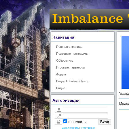
Навигация
Главная страница
Полезные программы
Обзоры игр
Игровые партнерки
Форум
Видео ImbalanceTeam
Радио
Главна
Авторизация
Модел
запомнить
Забыл пароль
|
Регистрация