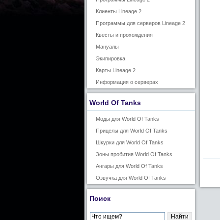
Клиенты Lineage 2
Программы для серверов Lineage 2
Квесты и прохождения
Мануалы
Экипировка
Карты Lineage 2
Информация о серверах
World Of Tanks
Моды для World Of Tanks
Прицелы для World Of Tanks
Шкурки для World Of Tanks
Зоны пробития World Of Tanks
Ангары для World Of Tanks
Озвучка для World Of Tanks
Поиск