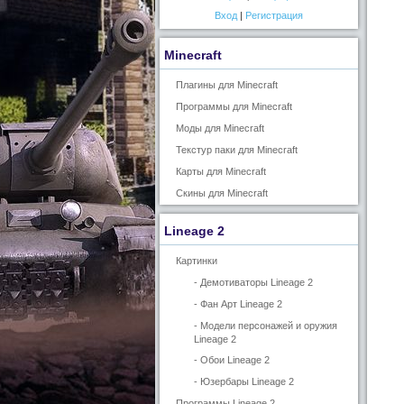
Вход
|
Регистрация
Minecraft
Плагины для Minecraft
Программы для Minecraft
Моды для Minecraft
Текстур паки для Minecraft
Карты для Minecraft
Скины для Minecraft
Lineage 2
Картинки
- Демотиваторы Lineage 2
- Фан Арт Lineage 2
- Модели персонажей и оружия
Lineage 2
- Обои Lineage 2
- Юзербары Lineage 2
Программы Lineage 2