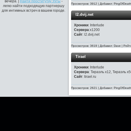
вечера. |
Найти проститутку Ухты
-
Просмотров: 3912 | Добавил: PingOfDeath
легко найти подходящую партнершу
для интимных встреч в вашем городе.
l2.dvij.net
Хроники
: Interlude
Сервера
:x1200
Сайт
: l2.dvij.net
Просмотров: 3619 | Добавил: Dave | Рейт
Tirael
Хроники
: Interlude
Сервера
: Тираэль x12, Тираэль x
Сайт
: tirael.ru
Просмотров: 2621 | Добавил: PingOfDeath