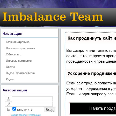
Навигация
Как продвинуть сайт 
Главная страница
Полезные программы
Вы создали или только план
Обзоры игр
сайта – это не просто про
Игровые партнерки
посещаемости и повышение 
Форум
Ускорение продвижен
Видео ImbalanceTeam
Радио
Если вам трудно попасть н
ускоряет продвижение в де
Авторизация
Если ни один запрос у вас 
Начать продв
запомнить
Забыл пароль
|
Регистрация