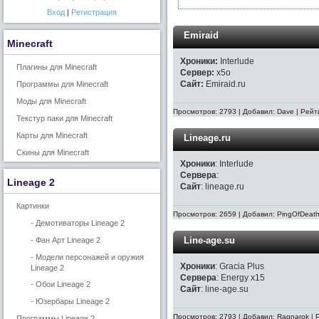
Вход
|
Регистрация
Emiraid
Minecraft
Хроники:
Interlude
Плагины для Minecraft
Сервер:
х5o
Сайт:
Emiraid.ru
Программы для Minecraft
Моды для Minecraft
Просмотров: 2793 | Добавил: Dave | Рейт
Текстур паки для Minecraft
Карты для Minecraft
Lineage.ru
Скины для Minecraft
Хроники
: Interlude
Сервера
:
Lineage 2
Сайт
: lineage.ru
Картинки
Просмотров: 2659 | Добавил: PingOfDeath
- Демотиваторы Lineage 2
Line-age.su
- Фан Арт Lineage 2
- Модели персонажей и оружия
Хроники
: Gracia Plus
Lineage 2
Сервера
: Energy x15
- Обои Lineage 2
Сайт
: line-age.su
- Юзербары Lineage 2
Просмотров: 2793 | Добавил: Ragnarok | 
Программы Lineage 2