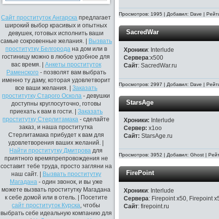
Просмотров: 1995 | Добавил: Dave | Рейт
Сайт проституток Ангарска
предлагает
широкий выбор красивых и опытных
SacredWar
девушек, готовых исполнить ваши
самые сокровенные желания. |
Вызвать
проститутку Белгорода
на дом или в
Хроники
: Interlude
гостиницу можно в любое удобное для
Сервера
:x500
вас время. |
Анкеты проституток
Сайт
: SacredWar.ru
Раменского
- позволят вам выбрать
именно ту даму, которая удовлетворит
Просмотров: 2997 | Добавил: Dave | Рейт
все ваши желания. |
Заказать
проститутку Старого Оскола
- девушки
StarsAge
доступны круглосуточно, готовы
приехать к вам в гости. |
Заказать
проститутку Стерлитамака
- сделайте
Хроники:
Interlude
заказ, и наша проститутка
Сервер:
х1oo
Стерлитамака прибудет к вам для
Сайт:
StarsAge.ru
удовлетворения ваших желаний. |
Найти проститутку Дмитрова
для
Просмотров: 3952 | Добавил: Ghost | Рей
приятного времяпрепровождения не
составит тебе труда, просто загляни на
FirePoint
наш сайт. |
Вызвать проститутку
Магадана
- один звонок, и вы уже
можете вызвать проститутку Магадана
Хроники
: Interlude
к себе домой или в отель. | Посетите
Сервера
: Firepoint x50, Firepoint 
сайт проституток Курска
, чтобы
Сайт
: firepoint.ru
выбрать себе идеальную компанию для