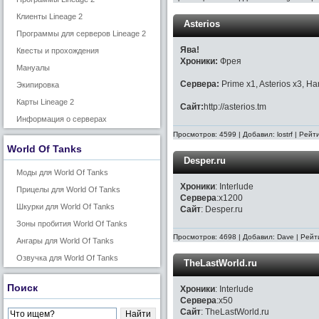
Клиенты Lineage 2
Asterios
Программы для серверов Lineage 2
Ява!
Квесты и прохождения
Хроники:
Фрея
Мануалы
Сервера:
Prime x1, Asterios x3, H
Экипировка
Карты Lineage 2
Сайт:
http://asterios.tm
Информация о серверах
Просмотров: 4599 | Добавил: lostrf | Рей
World Of Tanks
Desper.ru
Моды для World Of Tanks
Хроники
: Interlude
Прицелы для World Of Tanks
Сервера
:x1200
Шкурки для World Of Tanks
Сайт
: Desper.ru
Зоны пробития World Of Tanks
Просмотров: 4698 | Добавил: Dave | Рейт
Ангары для World Of Tanks
Озвучка для World Of Tanks
TheLastWorld.ru
Поиск
Хроники
: Interlude
Сервера
:x50
Сайт
: TheLastWorld.ru