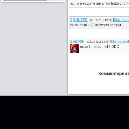
эх... а я когдато гамал на lin2worl
2
SHUTER
[
Материа
(21.05.2011 19:26)
он же бывший lin2world.net = уг
1
eB0SH
[
Материал
]
(18.03.2011 14:45)
eshe 1 minus = x15:DDD
Комментарии 