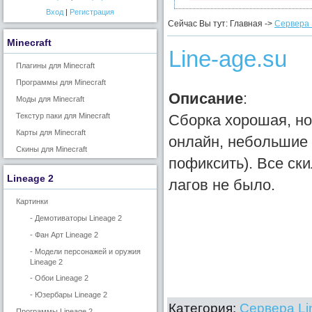
Вход
|
Регистрация
Сейчас Вы тут: Главная ->
Сервера 
Minecraft
Line-age.su
Плагины для Minecraft
Программы для Minecraft
Описание
:
Моды для Minecraft
Текстур паки для Minecraft
Сборка хорошая, но 
Карты для Minecraft
онлайн, небольшие 
Скины для Minecraft
пофиксить). Все ск
Lineage 2
лагов не было.
Картинки
- Демотиваторы Lineage 2
- Фан Арт Lineage 2
- Модели персонажей и оружия
Lineage 2
- Обои Lineage 2
- Юзербары Lineage 2
Категория:
Сервера Li
Программы Lineage 2