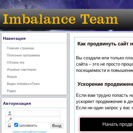
Навигация
Как продвинуть сайт 
Главная страница
Полезные программы
Вы создали или только план
Обзоры игр
сайта – это не просто про
Игровые партнерки
посещаемости и повышение 
Форум
Ускорение продвижен
Видео ImbalanceTeam
Радио
Если вам трудно попасть н
ускоряет продвижение в де
Авторизация
Если ни один запрос у вас 
Начать продв
запомнить
Забыл пароль
|
Регистрация