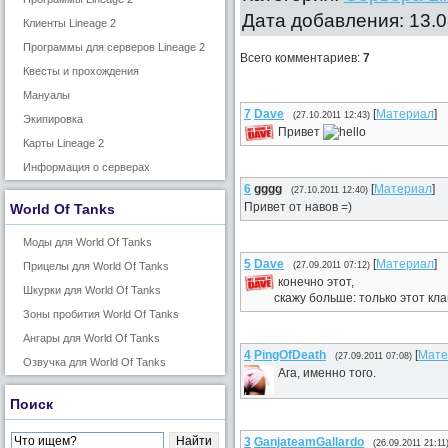
Дата добавления: 13.0
Клиенты Lineage 2
Программы для серверов Lineage 2
Всего комментариев
:
7
Квесты и прохождения
Мануалы
7
Dave
[
Материал
]
(27.10.2011 12:43)
Экипировка
Привет
Карты Lineage 2
Информация о серверах
6
gggg
[
Материал
]
(27.10.2011 12:40)
Привет от навов =)
World Of Tanks
Моды для World Of Tanks
5
Dave
[
Материал
]
Прицелы для World Of Tanks
(27.09.2011 07:12)
конечно этот,
Шкурки для World Of Tanks
скажу больше: только этот кл
Зоны пробития World Of Tanks
Ангары для World Of Tanks
4
PingOfDeath
[
Мате
(27.09.2011 07:08)
Озвучка для World Of Tanks
Ага, именно того.
Поиск
3
GanjateamGallardo
(26.09.2011 21:11