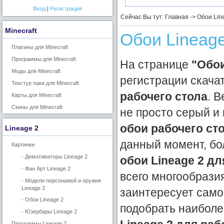
Вход
|
Регистрация
Сейчас Вы тут: Главная -> Обои Lin
Minecraft
Обои Lineage
Плагины для Minecraft
Программы для Minecraft
На странице
"Обои
Моды для Minecraft
регистрации скач
Текстур паки для Minecraft
рабочего стола
. 
Карты для Minecraft
Скины для Minecraft
не просто серый и
обои рабочего ст
Lineage 2
данный момент, бо
Картинки
- Демотиваторы Lineage 2
обои Lineage 2 дл
- Фан Арт Lineage 2
всего многообрази
- Модели персонажей и оружия
Lineage 2
заинтересует само
- Обои Lineage 2
подобрать наибол
- Юзербары Lineage 2
Программы Lineage 2