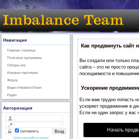
Навигация
Как продвинуть сайт 
Главная страница
Полезные программы
Вы создали или только план
Обзоры игр
сайта – это не просто про
Игровые партнерки
посещаемости и повышение 
Форум
Ускорение продвижен
Видео ImbalanceTeam
Радио
Если вам трудно попасть н
ускоряет продвижение в де
Авторизация
Если ни один запрос у вас 
Начать продв
запомнить
Забыл пароль
|
Регистрация