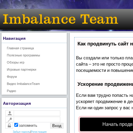
Навигация
Как продвинуть сайт 
Главная страница
Полезные программы
Вы создали или только план
Обзоры игр
сайта – это не просто про
Игровые партнерки
посещаемости и повышение 
Форум
Ускорение продвижен
Видео ImbalanceTeam
Радио
Если вам трудно попасть н
ускоряет продвижение в де
Авторизация
Если ни один запрос у вас 
Начать продв
запомнить
Забыл пароль
|
Регистрация