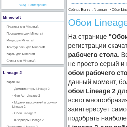
Вход
|
Регистрация
Сейчас Вы тут: Главная -> Обои Lin
Minecraft
Обои Lineage
Плагины для Minecraft
Программы для Minecraft
На странице
"Обои
Моды для Minecraft
регистрации скач
Текстур паки для Minecraft
рабочего стола
. 
Карты для Minecraft
Скины для Minecraft
не просто серый и
обои рабочего ст
Lineage 2
данный момент, бо
Картинки
- Демотиваторы Lineage 2
обои Lineage 2 дл
- Фан Арт Lineage 2
всего многообрази
- Модели персонажей и оружия
Lineage 2
заинтересует само
- Обои Lineage 2
подобрать наибол
- Юзербары Lineage 2
Программы Lineage 2