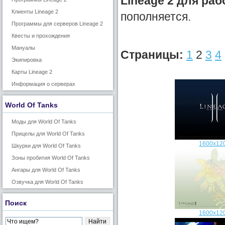
Lineage 2 для раб
Клиенты Lineage 2
пополняется.
Программы для серверов Lineage 2
Квесты и прохождения
Мануалы
Страницы:
1
2
3
4
Экипировка
Карты Lineage 2
Информация о серверах
World Of Tanks
Моды для World Of Tanks
Прицелы для World Of Tanks
1600x12
Шкурки для World Of Tanks
Зоны пробития World Of Tanks
Ангары для World Of Tanks
Озвучка для World Of Tanks
Поиск
1600x12