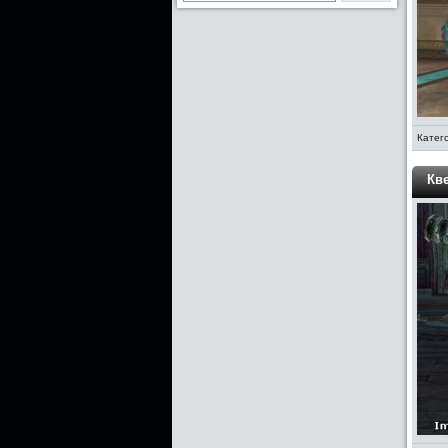
Катег
Кв