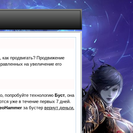
е, как продвигать? Продвижение
правленных на увеличение его
но, попробуйте технологию
Буст
, она
ются уже в течение первых 7 дней.
eoHammer
за бустер
вернут деньги.