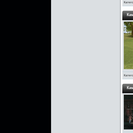
Катег
Кам
Катег
Кам