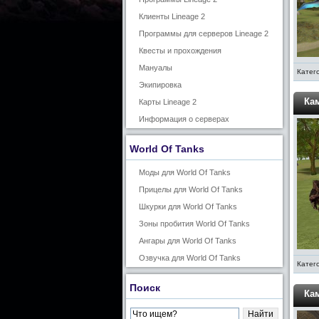
Клиенты Lineage 2
Программы для серверов Lineage 2
Квесты и прохождения
Мануалы
Катег
Экипировка
Кам
Карты Lineage 2
Информация о серверах
World Of Tanks
Моды для World Of Tanks
Прицелы для World Of Tanks
Шкурки для World Of Tanks
Зоны пробития World Of Tanks
Ангары для World Of Tanks
Озвучка для World Of Tanks
Катег
Поиск
Кам