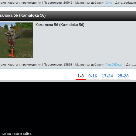
ория: Квесты и прохождения | Просмотров: 20545 | Материал добавил:
Dave
| Дата добавле
алока 56 (Kamaloka 56)
Камалока 56 (Kamaloka 56)
ория: Квесты и прохождения | Просмотров: 15898 | Материал добавил:
PingOfDeath
| Дата 
1-8
9-16
17-24
25-28
нные на нашем сайте,