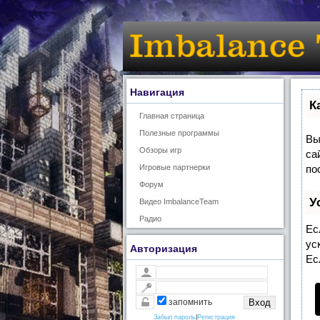
Навигация
К
Главная страница
Полезные программы
Вы
Обзоры игр
са
Игровые партнерки
по
Форум
У
Видео ImbalanceTeam
Радио
Ес
ус
Авторизация
Ес
запомнить
Забыл пароль
|
Регистрация