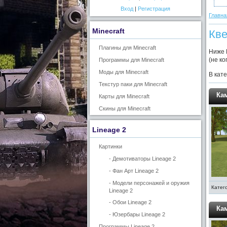
Вход
|
Регистрация
Главна
Minecraft
Кве
Плагины для Minecraft
Ниже 
(не к
Программы для Minecraft
Моды для Minecraft
В кат
Текстур паки для Minecraft
Кам
Карты для Minecraft
Скины для Minecraft
Lineage 2
Картинки
- Демотиваторы Lineage 2
- Фан Арт Lineage 2
- Модели персонажей и оружия
Катег
Lineage 2
- Обои Lineage 2
Кам
- Юзербары Lineage 2
Программы Lineage 2