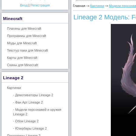
Вход
|
Регистрация
Главная ->
Картинки
->
Модели персонаж
Lineage 2 Модель: Fe
Minecraft
Плагины для Minecraft
Программы для Minecraft
Моды для Minecraft
Текстур паки для Minecraft
Карты для Minecraft
Скины для Minecraft
Lineage 2
Картинки
- Демотиваторы Lineage 2
- Фан Арт Lineage 2
- Модели персонажей и оружия
Lineage 2
- Обои Lineage 2
- Юзербары Lineage 2
Программы Lineage 2