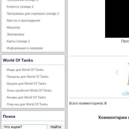
Клиенты Lineage 2
Программы для серверов Lineage 2
Квесты и прохождения
Мануалы
Экипировка
Прос
Карты Lineage 2
Информация о серверах
World Of Tanks
Моды для World Of Tanks
Прицелы для World Of Tanks
Шкурки для World Of Tanks
Зоны пробития World Of Tanks
« П
Ангары для World Of Tanks
Всего комментариев
:
0
Озвучка для World Of Tanks
Поиск
Комментарии 