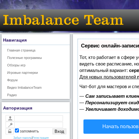
Навигация
Сервис онлайн-записи
Главная страница
Тот, кто работает в сфере 
Полезные программы
видеть свое расписание, н
Обзоры игр
оптимальный вариант:
серв
Игровые партнерки
Для новых пользователей
Форум
Чат-бот для мастеров и сп
Видео ImbalanceTeam
Радио
—
Сам записывает клиен
—
Персонализирует скид
Авторизация
—
Увеличивает доходим
Начать пользов
запомнить
Забыл пароль
|
Регистрация