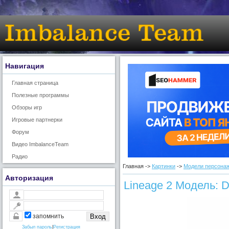
Навигация
Главная страница
Полезные программы
Обзоры игр
Игровые партнерки
Форум
Видео ImbalanceTeam
Радио
Главная ->
Картинки
->
Модели персонаж
Авторизация
Lineage 2 Модель: D
запомнить
Забыл пароль
|
Регистрация