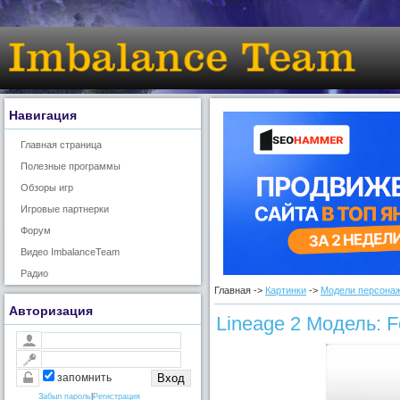
Навигация
Главная страница
Полезные программы
Обзоры игр
Игровые партнерки
Форум
Видео ImbalanceTeam
Радио
Главная ->
Картинки
->
Модели персонаж
Авторизация
Lineage 2 Модель: F
запомнить
Забыл пароль
|
Регистрация