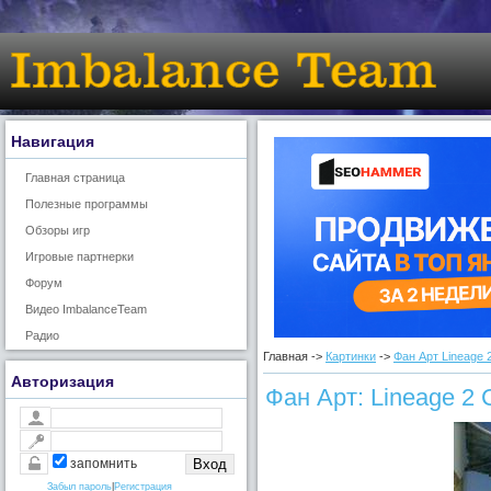
Навигация
Главная страница
Полезные программы
Обзоры игр
Игровые партнерки
Форум
Видео ImbalanceTeam
Радио
Главная ->
Картинки
->
Фан Арт Lineage 
Авторизация
Фан Арт: Lineage 2
запомнить
Забыл пароль
|
Регистрация