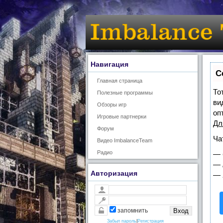
Навигация
С
Главная страница
То
Полезные программы
ви
Обзоры игр
оп
Игровые партнерки
Дл
Форум
Ча
Видео ImbalanceTeam
Радио
—
—
Авторизация
—
запомнить
Забыл пароль
|
Регистрация