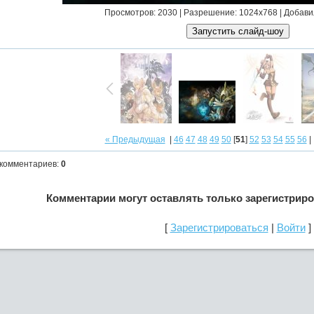
Просмотров: 2030 | Разрешение: 1024x768 | Добави
« Предыдущая
|
46
47
48
49
50
[
51
]
52
53
54
55
56
 комментариев
:
0
Комментарии могут оставлять только зарегистрир
[
Зарегистрироваться
|
Войти
]