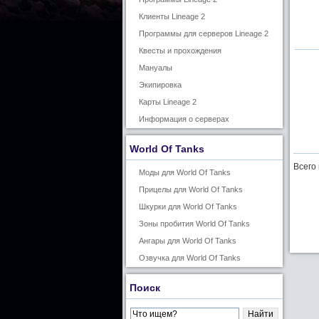
Клиенты Lineage 2
Программы для серверов Lineage 2
Квесты и прохождения
Мануалы
Экипировка
Карты Lineage 2
Информация о серверах
World Of Tanks
Всего
Моды для World Of Tanks
Прицелы для World Of Tanks
Шкурки для World Of Tanks
Зоны пробития World Of Tanks
Ангары для World Of Tanks
Озвучка для World Of Tanks
Поиск