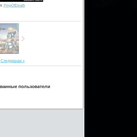
л:
PingOfDeath
|
Следующая »
ованные пользователи