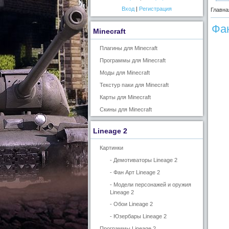
Вход
|
Регистрация
Главна
Фан
Minecraft
Плагины для Minecraft
Программы для Minecraft
Моды для Minecraft
Текстур паки для Minecraft
Карты для Minecraft
Скины для Minecraft
Lineage 2
Картинки
- Демотиваторы Lineage 2
- Фан Арт Lineage 2
- Модели персонажей и оружия
Lineage 2
- Обои Lineage 2
- Юзербары Lineage 2
Программы Lineage 2