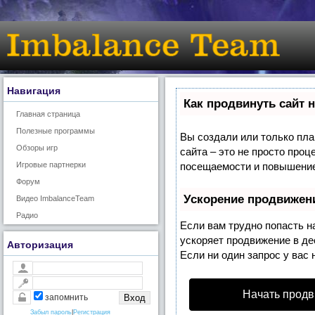
Навигация
Как продвинуть сайт 
Главная страница
Полезные программы
Вы создали или только план
Обзоры игр
сайта – это не просто про
Игровые партнерки
посещаемости и повышение 
Форум
Ускорение продвижен
Видео ImbalanceTeam
Радио
Если вам трудно попасть н
ускоряет продвижение в де
Авторизация
Если ни один запрос у вас 
Начать продв
запомнить
Забыл пароль
|
Регистрация