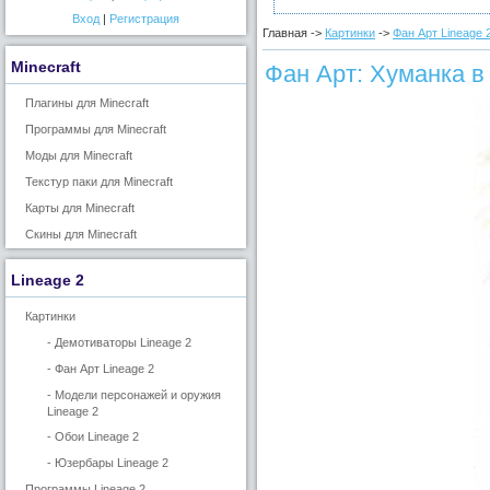
Вход
|
Регистрация
Главная ->
Картинки
->
Фан Арт Lineage 
Minecraft
Фан Арт: Хуманка в
Плагины для Minecraft
Программы для Minecraft
Моды для Minecraft
Текстур паки для Minecraft
Карты для Minecraft
Скины для Minecraft
Lineage 2
Картинки
- Демотиваторы Lineage 2
- Фан Арт Lineage 2
- Модели персонажей и оружия
Lineage 2
- Обои Lineage 2
- Юзербары Lineage 2
Программы Lineage 2