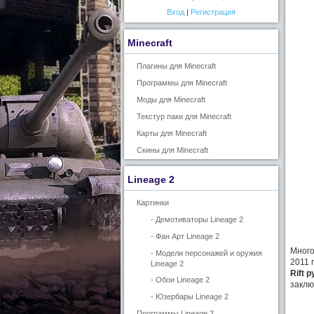
Вход
|
Регистрация
Minecraft
Плагины для Minecraft
Программы для Minecraft
Моды для Minecraft
Текстур паки для Minecraft
Карты для Minecraft
Скины для Minecraft
Lineage 2
Картинки
- Демотиваторы Lineage 2
- Фан Арт Lineage 2
Много
- Модели персонажей и оружия
2011 
Lineage 2
Rift 
- Обои Lineage 2
заклю
- Юзербары Lineage 2
Программы Lineage 2