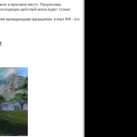
чное и красивое место. Прорисовка
исходящих действий игрок будет только
мя враждующими фракциями, в игре Rift - это
t