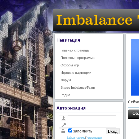
Навигация
Главная страница
Полезные программы
Обзоры игр
Игровые партнерки
Форум
Видео ImbalanceTeam
Радио
Сейча
Авторизация
Обз
запомнить
Забыл пароль
|
Регистрация