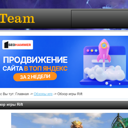
с Вы тут: Главная ->
Обзоры игр
-> Обзор игры Rift
ор игры Rift