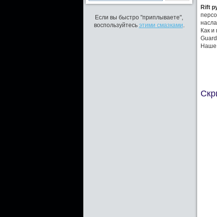
Rift 
персо
Если вы быстро "приплываете",
насла
воспользуйтесь
этими смазками
.
Как и
Guard
Наше 
Скр