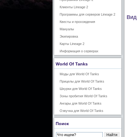
Клиенты Lineage 2
Программы для серверов Lineage 2
Виде
Квесты и прохождения
Мануалы
Экипировка
Карты Lineage 2
Информация о серверах
World Of Tanks
Моды для World Of Tanks
Прицелы для World Of Tanks
Шкурки для World Of Tanks
Зоны пробития World Of Tanks
Ангары для World Of Tanks
Озвучка для World Of Tanks
Поиск