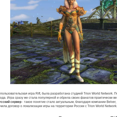
пользовательская игра Rift, была разработана студией Trion World Network.
года. Игра сразу же стала популярной и обрела своих фанатов практически ве
русский сервер
- такое понятие стало актуальным, благодаря компании Belver,
чила договор о локализации игры на территории России с Trion World Network