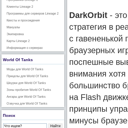
Клиенты Lineage 2
DarkOrbit
- это
Программы для серверов Lineage 2
Квесты и прохождения
стратегия в ре
Мануалы
Экипировка
с гавененькой 
Карты Lineage 2
браузерных игр
Информация о серверах
поспешные вы
World Of Tanks
Моды для World Of Tanks
внимания хотя 
Прицелы для World Of Tanks
большинство б
Шкурки для World Of Tanks
Зоны пробития World Of Tanks
на Flash движк
Ангары для World Of Tanks
Озвучка для World Of Tanks
принципы управ
Поиск
минусы браузер