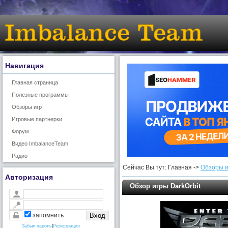
Навигация
Главная страница
Полезные программы
Обзоры игр
Игровые партнерки
Форум
Видео ImbalanceTeam
Радио
Сейчас Вы тут: Главная ->
Обзоры и
Авторизация
Обзор игры DarkOrbit
запомнить
Забыл пароль
|
Регистрация