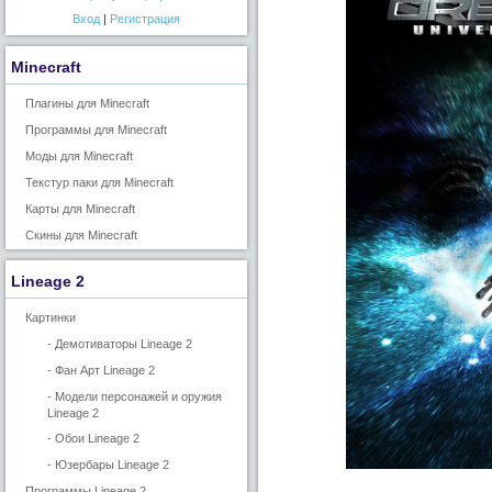
Вход
|
Регистрация
Minecraft
Плагины для Minecraft
Программы для Minecraft
Моды для Minecraft
Текстур паки для Minecraft
Карты для Minecraft
Скины для Minecraft
Lineage 2
Картинки
- Демотиваторы Lineage 2
- Фан Арт Lineage 2
- Модели персонажей и оружия
Lineage 2
- Обои Lineage 2
- Юзербары Lineage 2
Программы Lineage 2