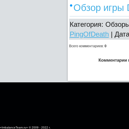
Обзор игры 
Категория: Обзоры
PingOfDeath
| Дат
Всего комментариев
:
0
Комментарии 
«ImbalanceTeam.ru» © 2009 - 2022 г.