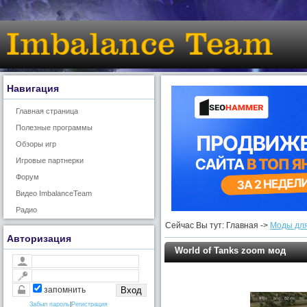
Навигация
Главная страница
Полезные программы
Обзоры игр
Игровые партнерки
Форум
Видео ImbalanceTeam
Радио
Сейчас Вы тут: Главная ->
Моды для
Авторизация
World of Tanks zoom мод
запомнить
Забыл пароль
|
Регистрация