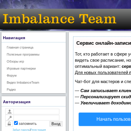
Навигация
Сервис онлайн-записи
Главная страница
Тот, кто работает в сфере 
Полезные программы
видеть свое расписание, н
Обзоры игр
оптимальный вариант:
серв
Игровые партнерки
Для новых пользователей
Форум
Чат-бот для мастеров и сп
Видео ImbalanceTeam
Радио
—
Сам записывает клиен
—
Персонализирует скид
Авторизация
—
Увеличивает доходим
Начать пользов
запомнить
Забыл пароль
|
Регистрация