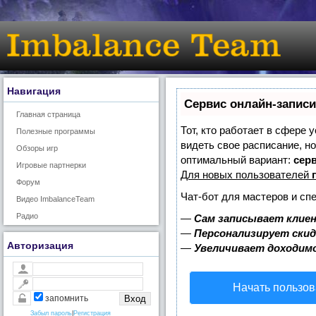
Навигация
Сервис онлайн-записи
Главная страница
Тот, кто работает в сфере 
Полезные программы
видеть свое расписание, н
Обзоры игр
оптимальный вариант:
серв
Игровые партнерки
Для новых пользователей
Форум
Чат-бот для мастеров и сп
Видео ImbalanceTeam
Радио
—
Сам записывает клиен
—
Персонализирует скид
Авторизация
—
Увеличивает доходим
Начать пользов
запомнить
Забыл пароль
|
Регистрация