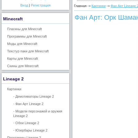
Вход
|
Регистрация
Главная ->
Картинки
->
Фан Арт Lineage 
Фан Арт: Орк Шама
Minecraft
Плагины для Minecraft
Программы для Minecraft
Моды для Minecraft
Текстур паки для Minecraft
Карты для Minecraft
Скины для Minecraft
Lineage 2
Картинки
- Демотиваторы Lineage 2
- Фан Арт Lineage 2
- Модели персонажей и оружия
Lineage 2
- Обои Lineage 2
- Юзербары Lineage 2
Программы Lineage 2