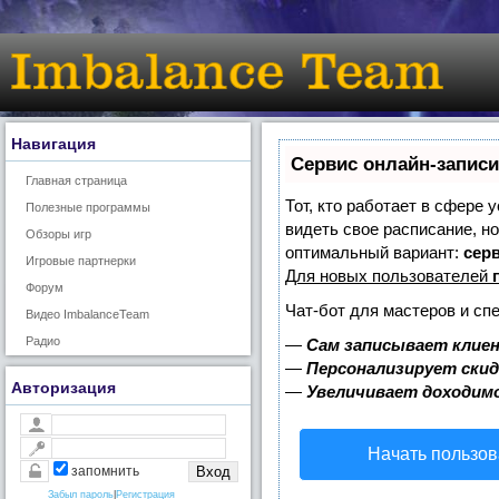
Навигация
Сервис онлайн-записи
Главная страница
Тот, кто работает в сфере 
Полезные программы
видеть свое расписание, н
Обзоры игр
оптимальный вариант:
серв
Игровые партнерки
Для новых пользователей
Форум
Чат-бот для мастеров и сп
Видео ImbalanceTeam
Радио
—
Сам записывает клиен
—
Персонализирует скид
Авторизация
—
Увеличивает доходим
Начать пользов
запомнить
Забыл пароль
|
Регистрация