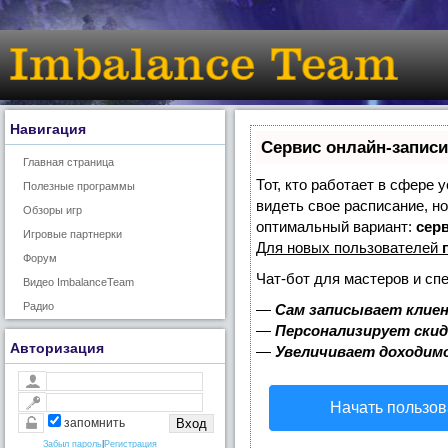
Навигация
Сервис онлайн-записи
Главная страница
Тот, кто работает в сфере 
Полезные программы
видеть свое расписание, н
Обзоры игр
оптимальный вариант:
серв
Игровые партнерки
Для новых пользователей
Форум
Чат-бот для мастеров и сп
Видео ImbalanceTeam
Радио
—
Сам записывает клиен
—
Персонализирует скид
Авторизация
—
Увеличивает доходим
Начать пользов
запомнить
Забыл пароль
|
Регистрация