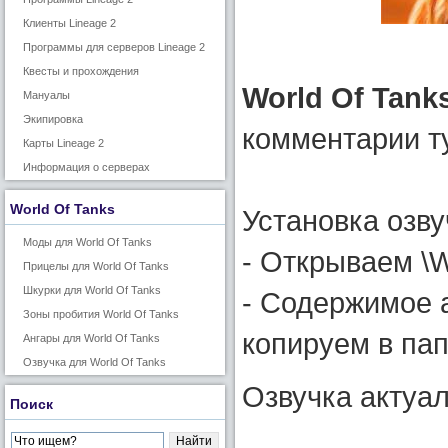
Клиенты Lineage 2
Программы для серверов Lineage 2
Квесты и прохождения
World Of Tank
Мануалы
Экипировка
комментарии т
Карты Lineage 2
Информация о серверах
World Of Tanks
Установка озву
Моды для World Of Tanks
- Открываем \Wo
Прицелы для World Of Tanks
Шкурки для World Of Tanks
- Содержимое а
Зоны пробития World Of Tanks
копируем в пап
Ангары для World Of Tanks
Озвучка для World Of Tanks
Озвучка актуал
Поиск