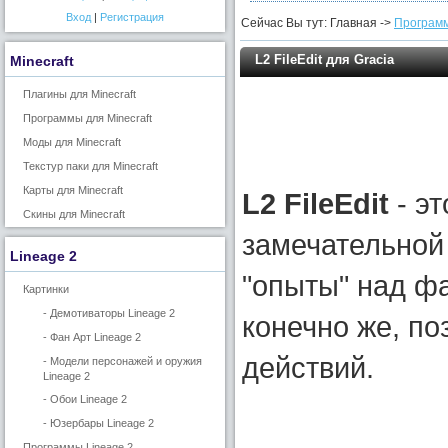
Вход
|
Регистрация
Сейчас Вы тут: Главная ->
Программ
L2 FileEdit для Gracia
Minecraft
Плагины для Minecraft
Программы для Minecraft
Моды для Minecraft
Текстур паки для Minecraft
Карты для Minecraft
L2 FileEdit
- э
Скины для Minecraft
замечательной 
Lineage 2
"опыты" над фай
Картинки
- Демотиваторы Lineage 2
конечно же, по
- Фан Арт Lineage 2
действий.
- Модели персонажей и оружия
Lineage 2
- Обои Lineage 2
- Юзербары Lineage 2
Программы Lineage 2