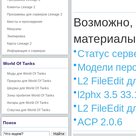
Клиенты Lineage 2
Программы для серверов Lineage 2
Возможно, 
Квесты и прохождения
Мануалы
материалы
Экипировка
Карты Lineage 2
Статус серв
Информация о серверах
World Of Tanks
Модели пер
Моды для World Of Tanks
L2 FileEdit д
Прицелы для World Of Tanks
Шкурки для World Of Tanks
l2phx 3.5 33
Зоны пробития World Of Tanks
Ангары для World Of Tanks
L2 FileEdit 
Озвучка для World Of Tanks
ACP 2.0.6
Поиск