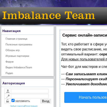
Навигация
Сервис онлайн-записи
Главная страница
Тот, кто работает в сфере 
Полезные программы
видеть свое расписание, н
Обзоры игр
оптимальный вариант:
серв
Игровые партнерки
Для новых пользователей
Форум
Чат-бот для мастеров и сп
Видео ImbalanceTeam
Радио
—
Сам записывает клиен
—
Персонализирует скид
Авторизация
—
Увеличивает доходим
Начать пользов
запомнить
Забыл пароль
|
Регистрация