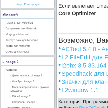
Вход
|
Регистрация
Если вылетает Line
Core Optimizer
.
Minecraft
Плагины для Minecraft
Программы для Minecraft
Моды для Minecraft
Возможно, Вам
Текстур паки для Minecraft
Карты для Minecraft
ACTool 5.4.0 - А
Скины для Minecraft
L2 FileEdit для 
Lineage 2
l2phx 3.5 33.164
Картинки
Speedhack для 
- Демотиваторы Lineage 2
Значки для клан
- Фан Арт Lineage 2
- Модели персонажей и оружия
L2window 1.1
Lineage 2
- Обои Lineage 2
Категория: Программы 
- Юзербары Lineage 2
добавил:
PingOfDeath
Программы Lineage 2