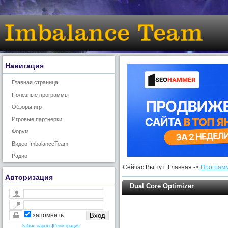
Навигация
Главная страница
Полезные программы
Обзоры игр
Игровые партнерки
Форум
Видео ImbalanceTeam
Радио
Сейчас Вы тут: Главная ->
Программ
Авторизация
Dual Core Optimizer
запомнить
Забыл пароль
|
Регистрация