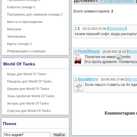
Клиенты Lineage 2
Всего комментариев
:
3
Программы для серверов Lineage 2
Квесты и прохождения
3
1
[
Материал
]
(10.11.2012 07:19)
Мануалы
зачем лишний софт, когда распара
Экипировка
Карты Lineage 2
2
PingOfDeath
[
Мате
Информация о серверах
(23.06.2011 18:13)
Понятия не имею
Эта прога древняя. Появилас
World Of Tanks
Моды для World Of Tanks
1
BloodMarry
[
Мате
(22.06.2011 17:08)
Прицелы для World Of Tanks
Если смысл ставить на 4х яде
Шкурки для World Of Tanks
Зоны пробития World Of Tanks
Ангары для World Of Tanks
Озвучка для World Of Tanks
Комментарии 
Поиск