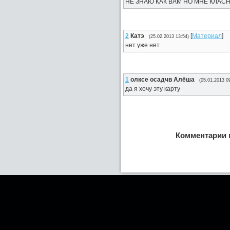
НЕ ЗНАЮ КАК ВАМ НО МНЕ КЛАС
2
Катэ
[
Материал
]
(25.02.2013 13:54)
нет уже нет
1
олксе осадчв Алёша
(05.01.2013 0
да я хочу эту карту
Комментарии 