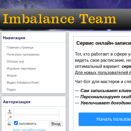
Навигация
Сервис онлайн-записи
Главная страница
Тот, кто работает в сфере 
Полезные программы
видеть свое расписание, н
Обзоры игр
оптимальный вариант:
серв
Игровые партнерки
Для новых пользователей
Форум
Чат-бот для мастеров и сп
Видео ImbalanceTeam
Радио
—
Сам записывает клиен
—
Персонализирует скид
Авторизация
—
Увеличивает доходим
Начать пользов
запомнить
Забыл пароль
|
Регистрация