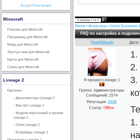
Вход
|
Регистрация
Minecraft
1
Страница
1
из
1
Форум
»
Другие игры
»
Unreal Tournament 3
Плагины для Minecraft
FAQ по настройке и подклю
Программы для Minecraft
PingOfDeath
Дата:
Моды для Minecraft
1.
Текстур паки для Minecraft
Карты для Minecraft
2.
Скины для Minecraft
3.
Lineage 2
Я прошел Lineage :(
ко
Группа: Администраторы
Картинки
Сообщений:
2574
- Демотиваторы Lineage 2
Репутация:
1028
- Фан Арт Lineage 2
Те
Статус:
Offline
- Модели персонажей и оружия
Lineage 2
1.
- Обои Lineage 2
на
- Юзербары Lineage 2
Программы Lineage 2