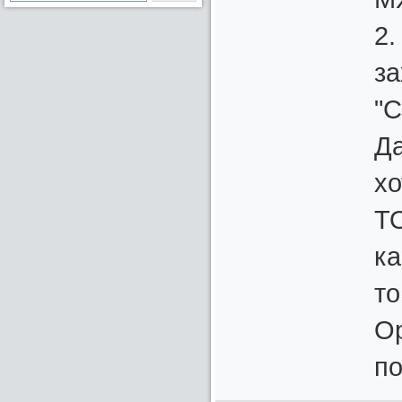
2.
за
"С
Да
хо
ТО
ка
то
Op
по