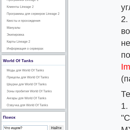
уг
Клиенты Lineage 2
Программы для серверов Lineage 2
2.
Квесты и прохождения
Мануалы
во
Экипировка
не
Карты Lineage 2
Информация о серверах
по
World Of Tanks
I
Моды для World Of Tanks
(п
Прицелы для World Of Tanks
Шкурки для World Of Tanks
Те
Зоны пробития World Of Tanks
Ангары для World Of Tanks
1.
Озвучка для World Of Tanks
"С
Поиск
M