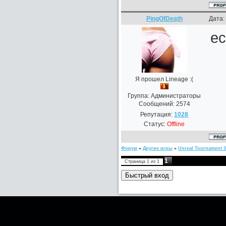
PingOfDeath
Дата:
ес
Я прошел Lineage :(
Группа: Администраторы
Сообщений:
2574
Репутация:
1028
Статус:
Offline
Форум
»
Другие игры
»
Unreal Tournament 3
1
Страница
1
из
1