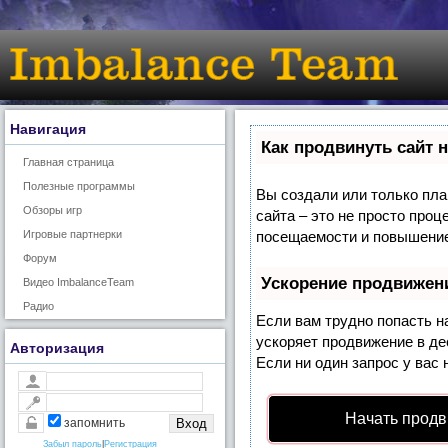
Навигация
Как продвинуть сайт 
Главная страница
Полезные программы
Вы создали или только план
Обзоры игр
сайта – это не просто про
Игровые партнерки
посещаемости и повышение 
Форум
Ускорение продвижен
Видео ImbalanceTeam
Радио
Если вам трудно попасть н
ускоряет продвижение в де
Авторизация
Если ни один запрос у вас 
Начать продв
запомнить
Забыл пароль
|
Регистрация