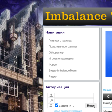
Навигация
Главная страница
Полезные программы
Обзоры игр
Игровые партнерки
Форум
Видео ImbalanceTeam
Радио
Авторизация
Форум
Сп
Найде
запомнить
Никн
Забыл пароль
|
Регистрация