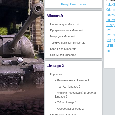
(Mak)
Вход
|
Регистрация
0deo
1005
Minecraft
100ot
Плагины для Minecraft
11sep
123
Программы для Minecraft
1233
Моды для Minecraft
1234
Текстур паки для Minecraft
1KEN
Карты для Minecraft
1се
Скины для Minecraft
Lineage 2
Картинки
- Демотиваторы Lineage 2
- Фан Арт Lineage 2
- Модели персонажей и оружия
Lineage 2
- Обои Lineage 2
- Юзербары Lineage 2
Программы Lineage 2