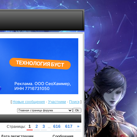
[
Новые сообщения
·
Участники
·
Поиск
]
1
2
3
616
617
»
Страницы:
...
Дата регистрации
Сообщения