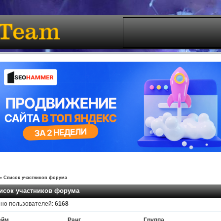
»
Список участников форума
исок участников форума
но пользователей:
6168
ейм
Ранг
Группа