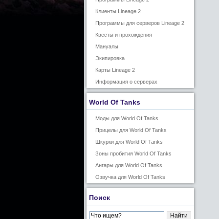
Клиенты Lineage 2
Программы для серверов Lineage 2
Квесты и прохождения
Мануалы
Экипировка
Карты Lineage 2
Информация о серверах
World Of Tanks
Моды для World Of Tanks
Прицелы для World Of Tanks
Шкурки для World Of Tanks
Зоны пробития World Of Tanks
Ангары для World Of Tanks
Озвучка для World Of Tanks
Поиск