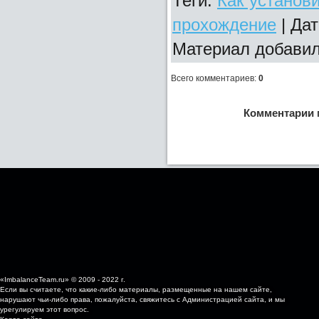
Теги
:
Как установи
прохождение
| Дат
Материал добави
Всего комментариев
:
0
Комментарии 
«ImbalanceTeam.ru» © 2009 - 2022 г.
Если вы считаете, что какие-либо материалы, размещенные на нашем сайте,
нарушают чьи-либо права, пожалуйста, свяжитесь с Администрацией сайта, и мы
урегулируем этот вопрос.