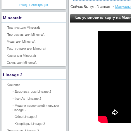
Вход
|
Регистрация
Сейчас Вы тут: Главная ->
Мануалы
Как установить карту на Май
Minecraft
Плагины для Minecraft
Программы для Minecraft
Моды для Minecraft
Текстур паки для Minecraft
Карты для Minecraft
Скины для Minecraft
Lineage 2
Картинки
- Демотиваторы Lineage 2
- Фан Арт Lineage 2
- Модели персонажей и оружия
Lineage 2
- Обои Lineage 2
- Юзербары Lineage 2
Программы Lineage 2