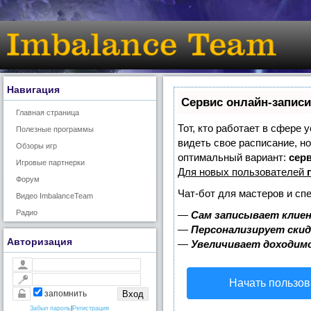
Навигация
Сервис онлайн-записи
Главная страница
Тот, кто работает в сфере 
Полезные программы
видеть свое расписание, н
Обзоры игр
оптимальный вариант:
серв
Игровые партнерки
Для новых пользователей
Форум
Чат-бот для мастеров и сп
Видео ImbalanceTeam
Радио
—
Сам записывает клиен
—
Персонализирует скид
Авторизация
—
Увеличивает доходим
Начать пользов
запомнить
Забыл пароль
|
Регистрация