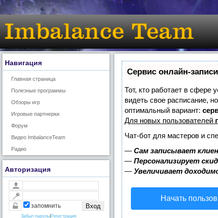
Навигация
Сервис онлайн-записи
Главная страница
Тот, кто работает в сфере 
Полезные программы
видеть свое расписание, н
Обзоры игр
оптимальный вариант:
серв
Игровые партнерки
Для новых пользователей
Форум
Чат-бот для мастеров и сп
Видео ImbalanceTeam
Радио
—
Сам записывает клиен
—
Персонализирует скид
Авторизация
—
Увеличивает доходим
Начать пользов
запомнить
Забыл пароль
|
Регистрация