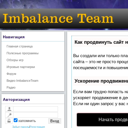
Навигация
Как продвинуть сайт 
Главная страница
Полезные программы
Вы создали или только план
Обзоры игр
сайта – это не просто про
Игровые партнерки
посещаемости и повышение 
Форум
Ускорение продвижен
Видео ImbalanceTeam
Радио
Если вам трудно попасть н
ускоряет продвижение в де
Авторизация
Если ни один запрос у вас 
Начать продв
запомнить
Забыл пароль
|
Регистрация