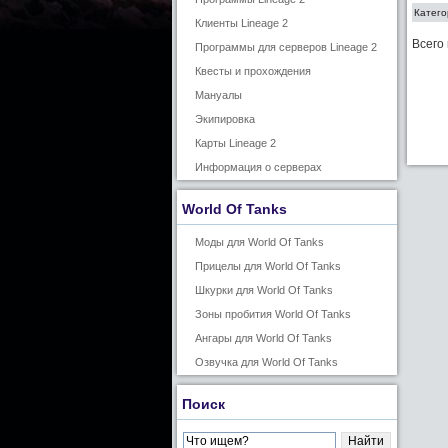
Катего
Клиенты Lineage 2
Всего
Программы для серверов Lineage 2
Квесты и прохождения
Мануалы
Экипировка
Карты Lineage 2
Информация о серверах
World Of Tanks
Моды для World Of Tanks
Прицелы для World Of Tanks
Шкурки для World Of Tanks
Зоны пробития World Of Tanks
Ангары для World Of Tanks
Озвучка для World Of Tanks
Поиск