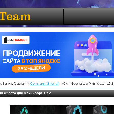
с Вы тут: Главная ->
Скины для Minecraft
-> Скин Фроста для Майнкрафт 1.5.2
ин Фроста для Майнкрафт 1.5.2