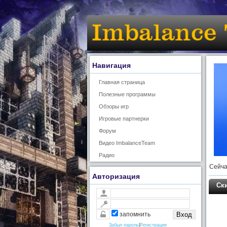
Навигация
Главная страница
Полезные программы
Обзоры игр
Игровые партнерки
Форум
Видео ImbalanceTeam
Радио
Сейча
Авторизация
Ск
запомнить
Забыл пароль
|
Регистрация