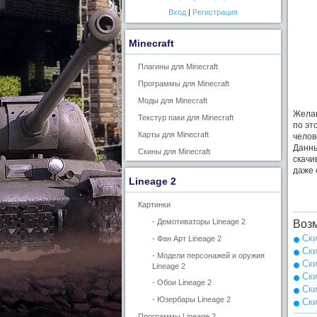
Вход
|
Регистрация
Minecraft
Плагины для Minecraft
Программы для Minecraft
Моды для Minecraft
Желан
Текстур паки для Minecraft
по эт
Карты для Minecraft
челов
Данны
Скины для Minecraft
скачи
даже 
Lineage 2
Картинки
- Демотиваторы Lineage 2
Возм
Ски
- Фан Арт Lineage 2
Ски
- Модели персонажей и оружия
Ски
Lineage 2
Ски
- Обои Lineage 2
Ски
- Юзербары Lineage 2
Ски
Программы Lineage 2