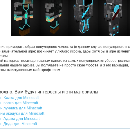
ие примерить образ популярного человека (в данном случае популярного в 
о замечательной игре) возникает у любого игрока, дабы хотя бы в игре измени
еком.
й материал посвящен скинам одного из самых популярных ютуберов, ролики
вании нашего архива Вы получаете не просто
скин Фроста
, а 3 его вариации
самым искушенным майнкрафтерам.
ожно, Вам будут интересны и эти материалы
н Халка для Minecraft
н волка для Minecraft
н лучника для Minecraft
ны акацуки для Minecraft
н Адама для Minecraft
н Деда для Minecraft