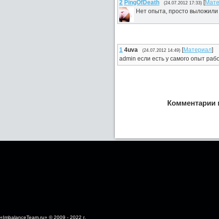
2
PingOfDeath
[
Мате
(24.07.2012 17:33)
Нет опыта, просто выложили
1
4uva
[
Материал
]
(24.07.2012 14:49)
admin если есть у самого опыт рабо
Комментарии 
«ImbalanceTeam.ru» © 2009 - 2022 г.