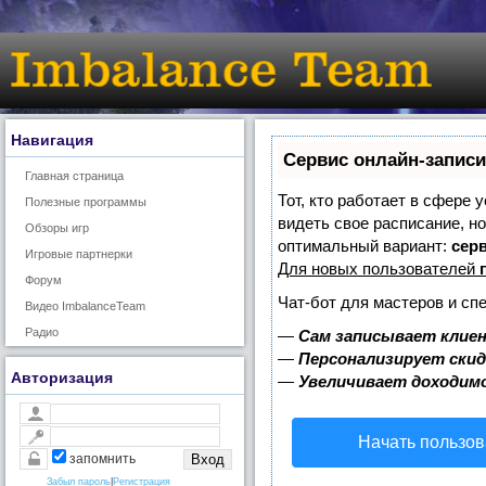
Навигация
Сервис онлайн-записи
Главная страница
Тот, кто работает в сфере 
Полезные программы
видеть свое расписание, н
Обзоры игр
оптимальный вариант:
серв
Игровые партнерки
Для новых пользователей
Форум
Чат-бот для мастеров и сп
Видео ImbalanceTeam
Радио
—
Сам записывает клиен
—
Персонализирует скид
Авторизация
—
Увеличивает доходим
Начать пользов
запомнить
Забыл пароль
|
Регистрация