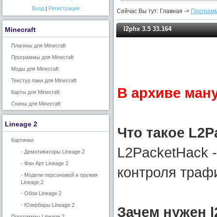
Вход
|
Регистрация
Сейчас Вы тут: Главная ->
Программ
l2phx 3.5 33.164
Minecraft
Плагины для Minecraft
Программы для Minecraft
Моды для Minecraft
Текстур паки для Minecraft
В архиве ман
Карты для Minecraft
Скины для Minecraft
Lineage 2
Что такое L2P
Картинки
L2PacketHack -
- Демотиваторы Lineage 2
- Фан Арт Lineage 2
контроля трафи
- Модели персонажей и оружия
Lineage 2
- Обои Lineage 2
- Юзербары Lineage 2
Зачем нужен 
Программы Lineage 2