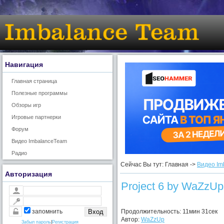
Навигация
Главная страница
Полезные программы
Обзоры игр
Игровые партнерки
Форум
Видео ImbalanceTeam
Радио
Сейчас Вы тут: Главная ->
Видео Im
Авторизация
Project 6 by WaZzUp
Продолжительность: 11мин 31сек
запомнить
Автор:
WaZzUp
Забыл пароль
|
Регистрация