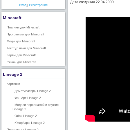
Дата создания 22.04.2009
Вход
|
Регистрация
Minecraft
Плагины для Minecraft
Программы для Minecraft
Моды для Minecraft
Текстур паки для Minecraft
Карты для Minecraft
Скины для Minecraft
Lineage 2
Картинки
- Демотиваторы Lineage 2
- Фан Арт Lineage 2
- Модели персонажей и оружия
Lineage 2
- Обои Lineage 2
- Юзербары Lineage 2
Программы Lineage 2